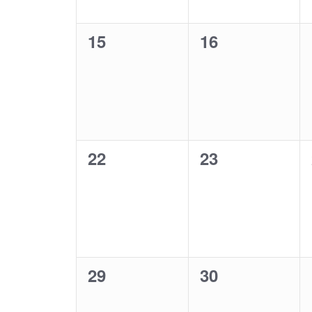
0
15
0
16
Veranstaltungen,
Veranstaltung
0
22
0
23
Veranstaltungen,
Veranstaltung
0
29
0
30
Veranstaltungen,
Veranstaltung