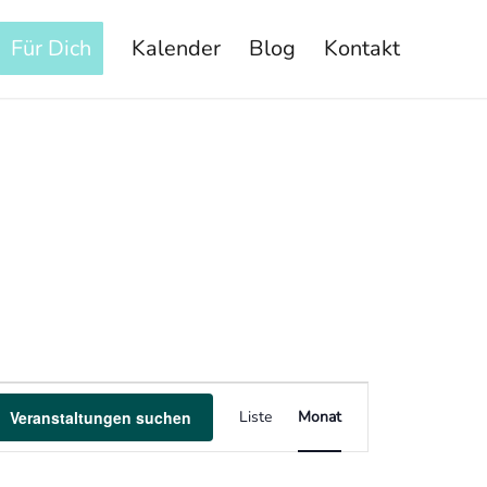
Für Dich
Kalender
Blog
Kontakt
Veranstaltung
Veranstaltungen suchen
Liste
Monat
Ansichten-
Navigation