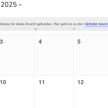
 2025
nächsten bevor
nisse für diese Ansicht gefunden. Hier geht es zu den
Hinweis
MITTWOCH
DONNERSTAG
FREITAG
D
F
0
3
0
4
0
5
en,
Veranstaltungen,
Veranstaltungen,
Veranstaltu
0
10
0
11
0
12
en,
Veranstaltungen,
Veranstaltungen,
Veranstaltu