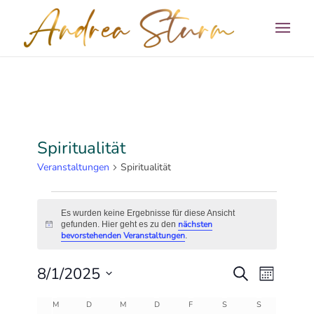
Spiritualität
Veranstaltungen
Spiritualität
Veranstaltungen
Es wurden keine Ergebnisse für diese Ansicht
nächsten
gefunden. Hier geht es zu den
Hinweis
bevorstehenden Veranstaltungen
.
Veransta
Veranst
8/1/2025
Suche
Monat
Ansicht
Suche
Datum
Navigat
Kalender
MONTAG
DIENSTAG
MITTWOCH
DONNERSTAG
FREITAG
SAMSTAG
SONNTAG
M
D
M
D
F
S
S
wählen.