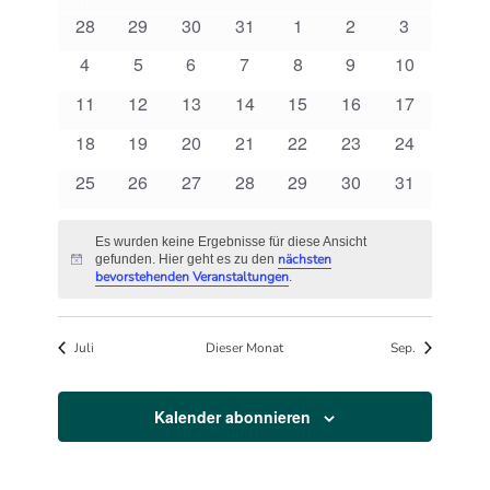
und
von
0
28
0
29
0
30
0
31
0
1
0
2
0
3
Ansichten
Veranstaltungen
Veranstaltungen
Veranstaltungen
Veranstaltungen
Veranstaltungen
Veranstaltungen
Veranstaltungen
Veranstalt
Navigati
0
4
0
5
0
6
0
7
0
8
0
9
0
10
Veranstaltungen
Veranstaltungen
Veranstaltungen
Veranstaltungen
Veranstaltungen
Veranstaltungen
Veranstaltu
0
11
0
12
0
13
0
14
0
15
0
16
0
17
Veranstaltungen
Veranstaltungen
Veranstaltungen
Veranstaltungen
Veranstaltungen
Veranstaltungen
Veranstaltu
0
18
0
19
0
20
0
21
0
22
0
23
0
24
Veranstaltungen
Veranstaltungen
Veranstaltungen
Veranstaltungen
Veranstaltungen
Veranstaltungen
Veranstaltu
0
25
0
26
0
27
0
28
0
29
0
30
0
31
Veranstaltungen
Veranstaltungen
Veranstaltungen
Veranstaltungen
Veranstaltungen
Veranstaltungen
Veranstaltu
Es wurden keine Ergebnisse für diese Ansicht
nächsten
gefunden. Hier geht es zu den
Hinweis
bevorstehenden Veranstaltungen
.
Juli
Dieser Monat
Sep.
Kalender abonnieren