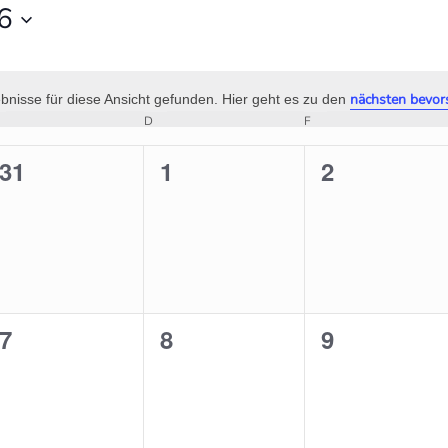
6
nächsten bevor
nisse für diese Ansicht gefunden. Hier geht es zu den
Hinweis
MITTWOCH
DONNERSTAG
FREITAG
D
F
0
31
0
1
0
2
en,
Veranstaltungen,
Veranstaltungen,
Veranstaltu
0
7
0
8
0
9
en,
Veranstaltungen,
Veranstaltungen,
Veranstaltu