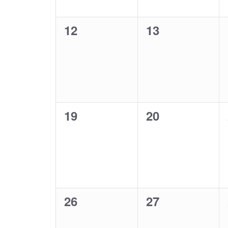
0
12
0
13
Veranstaltungen,
Veranstaltung
0
19
0
20
Veranstaltungen,
Veranstaltung
0
26
0
27
Veranstaltungen,
Veranstaltung