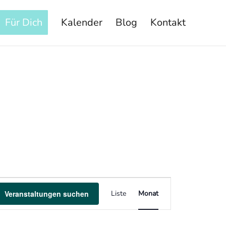
Für Dich
Kalender
Blog
Kontakt
Veranstaltung
Veranstaltungen suchen
Liste
Monat
Ansichten-
Navigation